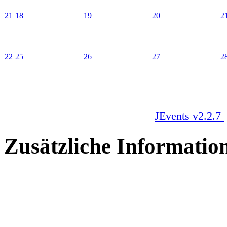
21
18
19
20
2
22
25
26
27
2
JEvents v2.2.7
Zusätzliche Informatio