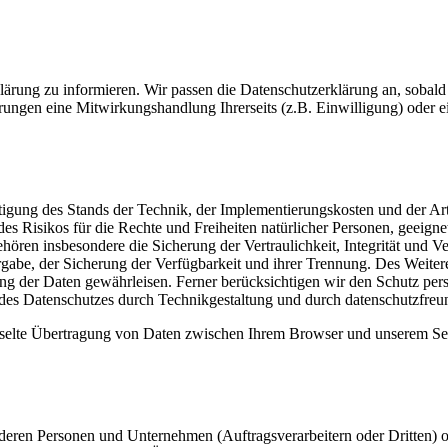
rklärung zu informieren. Wir passen die Datenschutzerklärung an, sob
rungen eine Mitwirkungshandlung Ihrerseits (z.B. Einwilligung) oder ei
igung des Stands der Technik, der Implementierungskosten und der A
 des Risikos für die Rechte und Freiheiten natürlicher Personen, geei
en insbesondere die Sicherung der Vertraulichkeit, Integrität und V
tergabe, der Sicherung der Verfügbarkeit und ihrer Trennung. Des Weit
g der Daten gewährleisen. Ferner berücksichtigen wir den Schutz per
des Datenschutzes durch Technikgestaltung und durch datenschutzfreu
sselte Übertragung von Daten zwischen Ihrem Browser und unserem Se
ren Personen und Unternehmen (Auftragsverarbeitern oder Dritten) offe