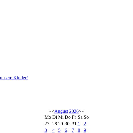
 unsere Kinder!
«
<
August
2026
>
»
Mo
Di
Mi
Do
Fr
Sa
So
27
28
29
30
31
1
2
3
4
5
6
7
8
9