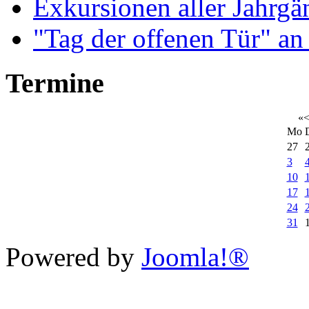
Exkursionen aller Jahrgä
"Tag der offenen Tür" an
Termine
«
Mo
27
3
10
17
24
31
Xnxx
Powered by
Joomla!®
افلام
رومنسي
عربي
سكس