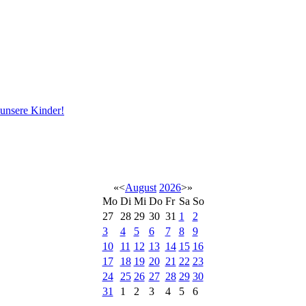
 unsere Kinder!
«
<
August
2026
>
»
Mo
Di
Mi
Do
Fr
Sa
So
27
28
29
30
31
1
2
3
4
5
6
7
8
9
10
11
12
13
14
15
16
17
18
19
20
21
22
23
24
25
26
27
28
29
30
31
1
2
3
4
5
6