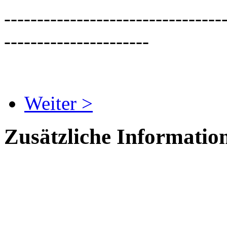
---------------------------------
----------------------
Weiter >
Zusätzliche Informatio