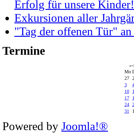
Erfolg für unsere Kinder
Exkursionen aller Jahrgä
"Tag der offenen Tür" an
Termine
«
Mo
27
3
10
17
24
31
Xnxx
Powered by
Joomla!®
افلام
رومنسي