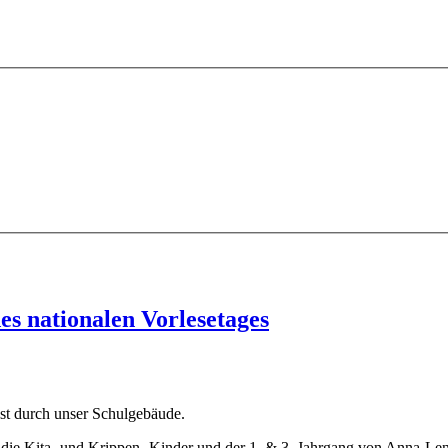
es nationalen Vorlesetages
nst durch unser Schulgebäude.
ich die Kita- und Krippen- Kinder und der 1. & 3. Jahrgang von Anna