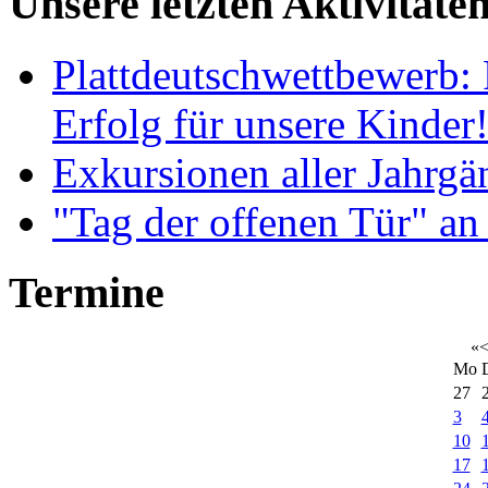
Unsere letzten Aktivitäte
Plattdeutschwettbewerb: 
Erfolg für unsere Kinder
Exkursionen aller Jahrgä
"Tag der offenen Tür" an
Termine
«
Mo
27
3
10
17