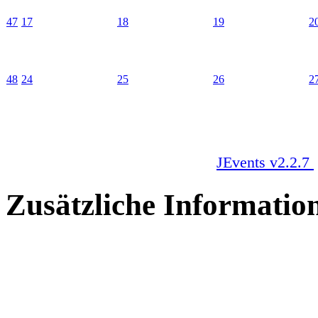
47
17
18
19
2
48
24
25
26
2
JEvents v2.2.7
Zusätzliche Informatio