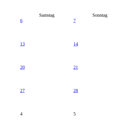
Samstag
Sonntag
6
7
13
14
20
21
27
28
4
5