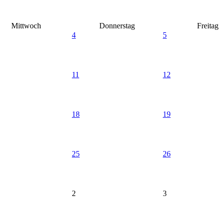
Mittwoch
Donnerstag
Freitag
4
5
11
12
18
19
25
26
2
3