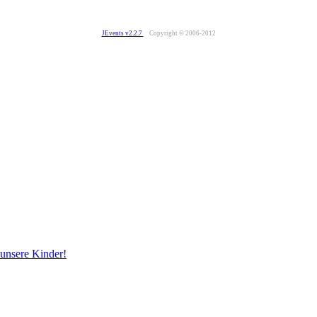
JEvents v2.2.7
Copyright © 2006-2012
 unsere Kinder!