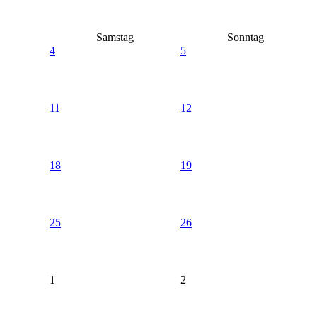
Samstag
Sonntag
4
5
11
12
18
19
25
26
1
2